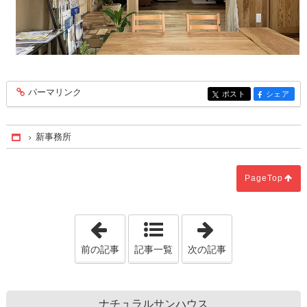
パーマリンク
entry118
ポスト
シェア
entry118
entry118
新事務所
Home
PageTop
「ブログを再開しました。」
「初詣」
前の記事
記事一覧
次の記事
ナチュラルサンハウス