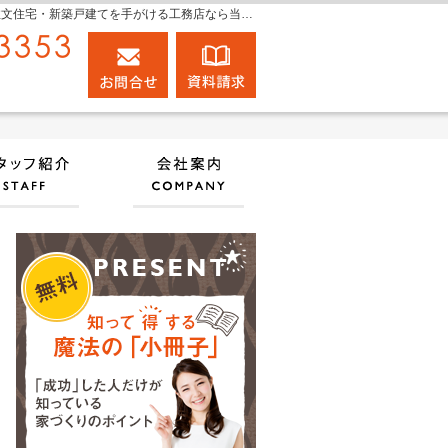
プロの目線からご提案。大阪府枚方市・交野市・八幡市の注文住宅・新築戸建てを手がける工務店なら当社へ。
072-847-3353
お問合せ
資料請求
営業時間9:00～18:00 定休日：日曜日
だね、施工実績
住宅アドバイザーの紹介
会社案内